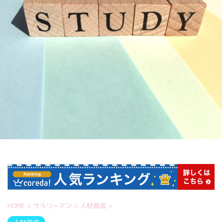
HOME
>
サラリーマン
>
人財育成
>